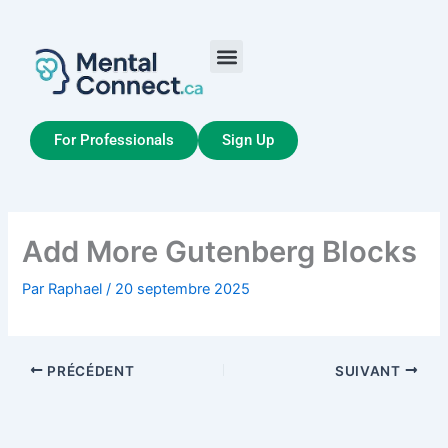
Aller
au
contenu
Job Seekers
My Account
For Professionals
Sign Up
Add More Gutenberg Blocks
Par
Raphael
/
20 septembre 2025
PRÉCÉDENT
SUIVANT