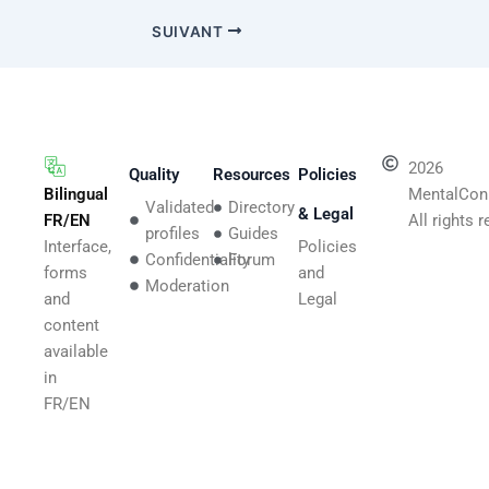
SUIVANT
2026
Quality
Resources
Policies
Bilingual
MentalCon
Validated
Directory
& Legal
FR/EN
All rights 
profiles
Guides
Interface,
Policies
Confidentiality
Forum
forms
and
Moderation
and
Legal
content
available
in
FR/EN