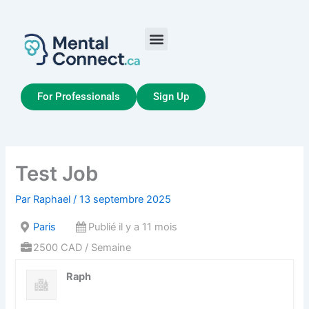
Aller
au
contenu
Job Seekers
My Account
For Professionals
Sign Up
Test Job
Par
Raphael
/
13 septembre 2025
Paris
Publié il y a 11 mois
2500 CAD / Semaine
Raph