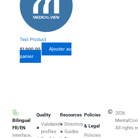
Test Product
Ajouter au
$
1,900.00
panier
2026
Quality
Resources
Policies
Bilingual
MentalCon
Validated
Directory
& Legal
FR/EN
All rights 
profiles
Guides
Interface,
Policies