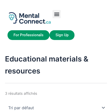
Aller
au
contenu
Job Seekers
My Account
For Professionals
Sign Up
Educational materials &
resources
3 résultats affichés