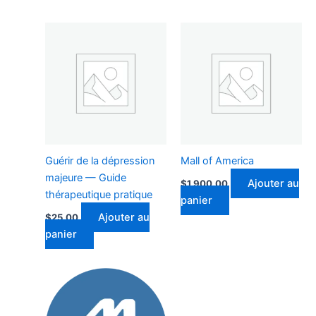
Guérir de la dépression
Mall of America
majeure — Guide
Ajouter au
$
1,900.00
thérapeutique pratique
panier
Ajouter au
$
25.00
panier