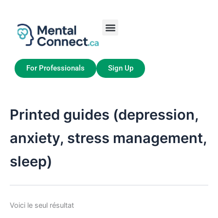
Aller
au
contenu
Job Seekers
My Account
For Professionals
Sign Up
Printed guides (depression,
anxiety, stress management,
sleep)
Voici le seul résultat