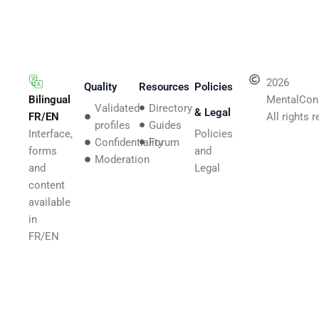
2026
Quality
Resources
Policies
Bilingual
MentalCon
Validated
Directory
& Legal
FR/EN
All rights 
profiles
Guides
Interface,
Policies
Confidentiality
Forum
forms
and
Moderation
and
Legal
content
available
in
FR/EN