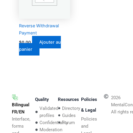
Reverse Withdrawal
Payment
Ajouter au
$
0.00
panier
2026
Quality
Resources
Policies
Bilingual
MentalCon
Validated
Directory
& Legal
FR/EN
All rights 
profiles
Guides
Interface,
Policies
Confidentiality
Forum
forms
and
Moderation