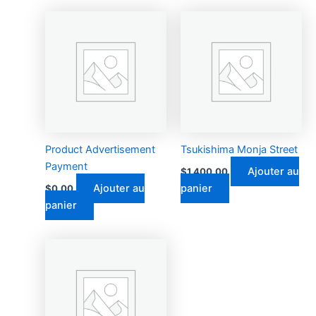
Product Advertisement
Tsukishima Monja Street
Payment
Ajouter au
$
1,400.00
Ajouter au
panier
$
0.00
panier