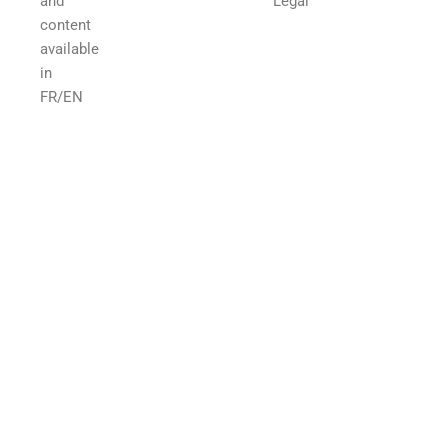
and
Legal
content
available
in
FR/EN