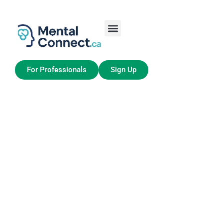
Aller
au
contenu
Job Seekers
My Account
For Professionals
Sign Up