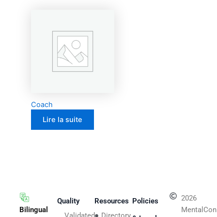
Coach
Lire la suite
2026
Quality
Resources
Policies
Bilingual
MentalCon
Validated
Directory