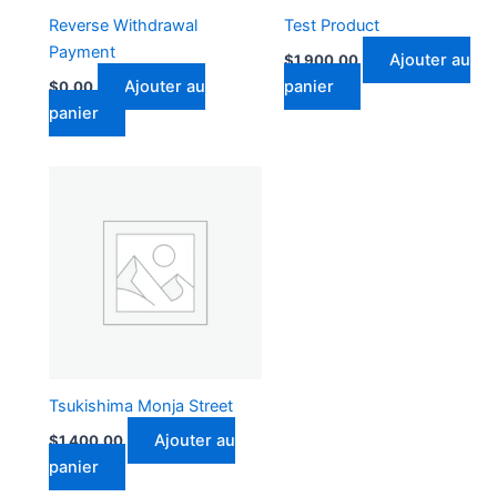
Reverse Withdrawal
Test Product
Payment
Ajouter au
$
1,900.00
Ajouter au
panier
$
0.00
panier
Tsukishima Monja Street
Ajouter au
$
1,400.00
panier