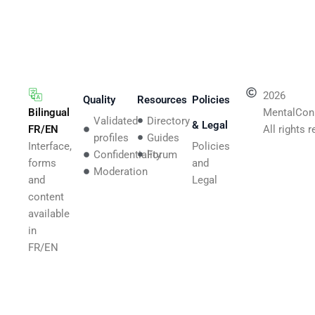
2026
Quality
Resources
Policies
Bilingual
MentalCon
Validated
Directory
& Legal
FR/EN
All rights 
profiles
Guides
Interface,
Policies
Confidentiality
Forum
forms
and
Moderation
and
Legal
content
available
in
FR/EN