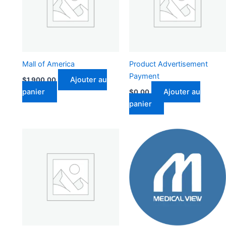
Mall of America
Product Advertisement
Payment
Ajouter au
$
1,900.00
panier
Ajouter au
$
0.00
panier