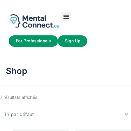
Aller
au
contenu
Job Seekers
My Account
For Professionals
Sign Up
Shop
7 résultats affichés