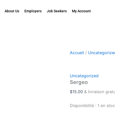
quantité
de
About Us
Employers
Job Seekers
My Account
Sergeo
Accueil
/
Uncategorize
Uncategorized
Sergeo
$
15.00
& livraison grat
Disponibilité :
1 en sto