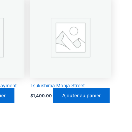
Payment
Tsukishima Monja Street
ier
Ajouter au panier
$
1,400.00