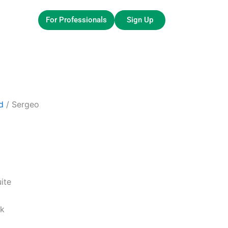
For Professionals
Sign Up
d
/ Sergeo
uite
ck