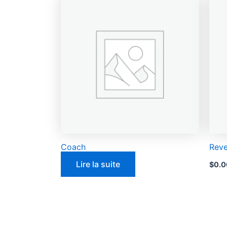
Coach
Reve
Lire la suite
$
0.0